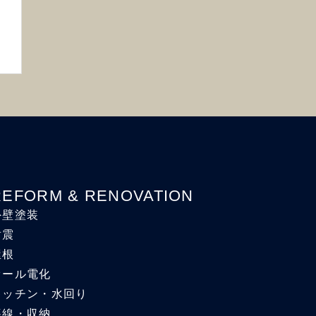
REFORM & RENOVATION
外壁塗装
耐震
屋根
オール電化
キッチン・水回り
導線・収納