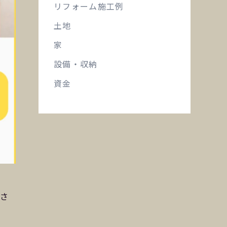
リフォーム施工例
土地
家
設備・収納
資金
工さ