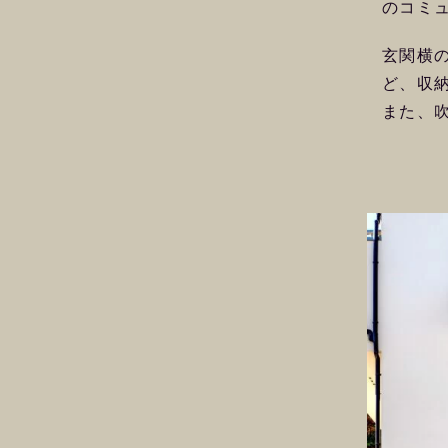
のコミ
玄関横
ど、収
また、